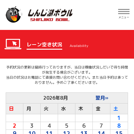
Toggle
navig
メニュー
レーン空き状況
Availability
予約状況の更新は随時行っておりますが、当日は稼働状況しだいで待ち時間
が発生する場合がございます。
当日の状況はお電話にて直接お問い合わせください。また当日予約は承って
おりません。予めご了承くださいませ。
2026年8月
翌月»
日
月
火
水
木
金
土
1
2
3
4
5
6
7
8
9
10
11
12
13
14
15