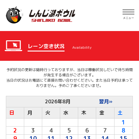
Toggle
navig
メニュー
レーン空き状況
Availability
予約状況の更新は随時行っておりますが、当日は稼働状況しだいで待ち時間
が発生する場合がございます。
当日の状況はお電話にて直接お問い合わせください。また当日予約は承って
おりません。予めご了承くださいませ。
2026年8月
翌月»
日
月
火
水
木
金
土
1
2
3
4
5
6
7
8
9
10
11
12
13
14
15