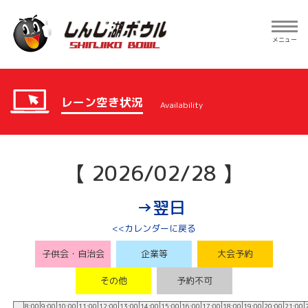
Toggle
navig
メニュー
レーン空き状況
Availability
【 2026/02/28 】
→翌日
<<カレンダーに戻る
子供会・自治会
企業等
大会予約
その他
予約不可
8:00
9:00
10:00
11:00
12:00
13:00
14:00
15:00
16:00
17:00
18:00
19:00
20:00
21:00