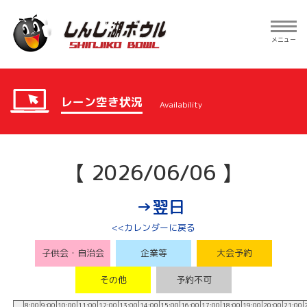
Toggle
navig
メニュー
レーン空き状況
Availability
【 2026/06/06 】
→翌日
<<カレンダーに戻る
子供会・自治会
企業等
大会予約
その他
予約不可
8:00
9:00
10:00
11:00
12:00
13:00
14:00
15:00
16:00
17:00
18:00
19:00
20:00
21:00