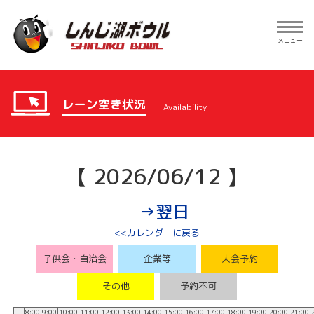
Toggle
navig
メニュー
レーン空き状況
Availability
【 2026/06/12 】
→翌日
<<カレンダーに戻る
子供会・自治会
企業等
大会予約
その他
予約不可
8:00
9:00
10:00
11:00
12:00
13:00
14:00
15:00
16:00
17:00
18:00
19:00
20:00
21:00