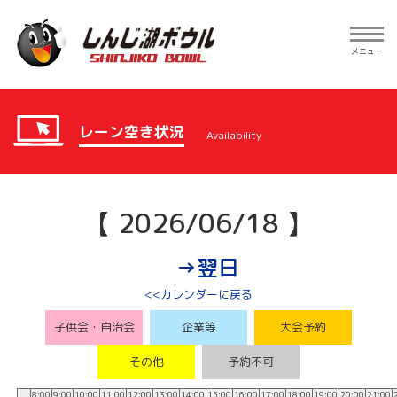
Toggle
navig
メニュー
レーン空き状況
Availability
【 2026/06/18 】
→翌日
<<カレンダーに戻る
子供会・自治会
企業等
大会予約
その他
予約不可
8:00
9:00
10:00
11:00
12:00
13:00
14:00
15:00
16:00
17:00
18:00
19:00
20:00
21:00