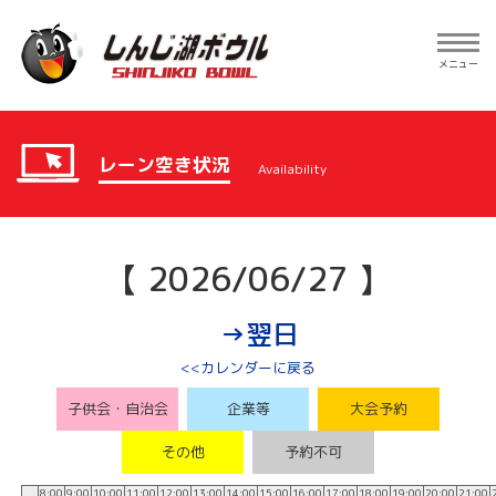
Toggle
navig
メニュー
レーン空き状況
Availability
【 2026/06/27 】
→翌日
<<カレンダーに戻る
子供会・自治会
企業等
大会予約
その他
予約不可
8:00
9:00
10:00
11:00
12:00
13:00
14:00
15:00
16:00
17:00
18:00
19:00
20:00
21:00